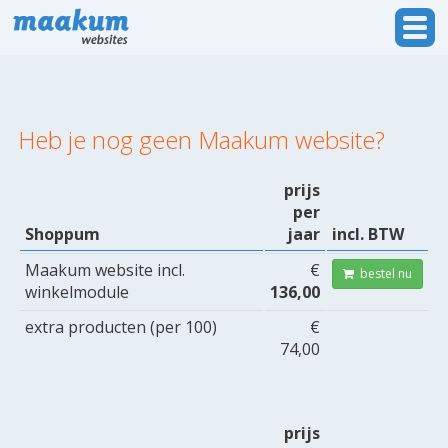
Heb je nog geen Maakum website?
prijs
per
Shoppum
jaar
incl. BTW
Maakum website incl.
€
bestel nu
winkelmodule
136,00
extra producten (per 100)
€
74,00
prijs